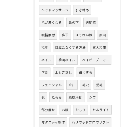
ヘッドマッサージ
引き締め
毛が濃くなる
鼻の下
透明感
眼精疲労
鼻下
ほうれい線
原因
指毛
目立たなくする方法
東大和市
ネイル
韓国ネイル
ベイビーブーマー
学割
よもぎ蒸し
細くする
フェイシャル
立川
毛穴
脱毛
髭
たるみ
脂肪冷却
シワ
部分痩せ
お腹
おしり
セルライト
マタニティ整体
ハリウッドブロウリフト