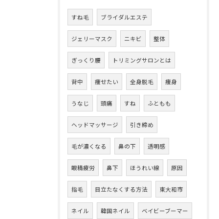
すね毛
ブライダルエステ
ジェリーマスク
ニキビ
整体
ぎっくり腰
トリミングサロンとは
背中
痩せたい
全身脱毛
痩身
うなじ
頭痛
すね
ふともも
ヘッドマッサージ
引き締め
毛が濃くなる
鼻の下
透明感
眼精疲労
鼻下
ほうれい線
原因
指毛
目立たなくする方法
東大和市
ネイル
韓国ネイル
ベイビーブーマー