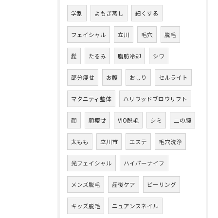
学割
よもぎ蒸し
細くする
フェイシャル
立川
毛穴
脱毛
髭
たるみ
脂肪冷却
シワ
部分痩せ
お腹
おしり
セルライト
マタニティ整体
ハリウッドブロウリフト
顔
顔痩せ
VIO脱毛
シミ
二の腕
太もも
立川市
エステ
毛穴洗浄
光フェイシャル
ハイパーナイフ
メンズ脱毛
産後ケア
ピーリング
キッズ脱毛
ニュアンスネイル