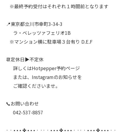
⠀※最終予約受付はそれぞれ１時間前となります
⠀
📍東京都立川市幸町3-34-3
⠀⠀ラ・ベレッツァフェリオ1B
⠀※マンション横に駐車場３台有り D.E.F
⠀
📆定休日▶︎不定休
⠀⠀詳しくはHotpepper予約ページ
⠀⠀または、Instagramのお知らせを
⠀⠀ご確認くださいませ。
⠀
📞お問い合わせ
⠀⠀042-537-8857
⠀
· · • • • ✤ • • • · ·· · • • • ✤ • • • · ·· · • • • ✤ • • • · ·