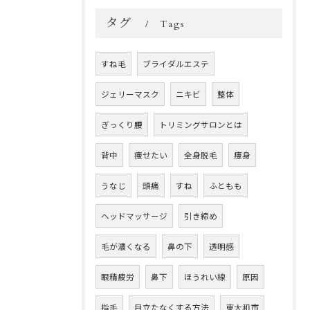
タグ
Tags
すね毛
ブライダルエステ
ジェリーマスク
ニキビ
整体
ぎっくり腰
トリミングサロンとは
背中
痩せたい
全身脱毛
痩身
うなじ
頭痛
すね
ふともも
ヘッドマッサージ
引き締め
毛が濃くなる
鼻の下
透明感
眼精疲労
鼻下
ほうれい線
原因
指毛
目立たなくする方法
東大和市