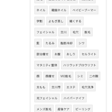
ネイル
韓国ネイル
ベイビーブーマー
学割
よもぎ蒸し
細くする
フェイシャル
立川
毛穴
脱毛
髭
たるみ
脂肪冷却
シワ
部分痩せ
お腹
おしり
セルライト
マタニティ整体
ハリウッドブロウリフト
顔
顔痩せ
VIO脱毛
シミ
二の腕
太もも
立川市
エステ
毛穴洗浄
光フェイシャル
ハイパーナイフ
メンズ脱毛
産後ケア
ピーリング