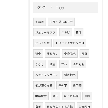
タグ
Tags
すね毛
ブライダルエステ
ジェリーマスク
ニキビ
整体
ぎっくり腰
トリミングサロンとは
背中
痩せたい
全身脱毛
痩身
うなじ
頭痛
すね
ふともも
ヘッドマッサージ
引き締め
毛が濃くなる
鼻の下
透明感
眼精疲労
鼻下
ほうれい線
原因
指毛
目立たなくする方法
東大和市