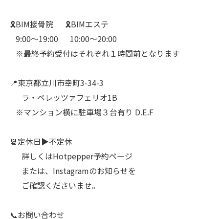
🎗️BIM接骨院⠀⠀🎗️BIMエステ
⠀9:00〜19:00⠀⠀10:00〜20:00
⠀※最終予約受付はそれぞれ１時間前となります
⠀
📍東京都立川市幸町3-34-3
⠀⠀ラ・ベレッツァフェリオ1B
⠀※マンション横に駐車場３台有り D.E.F
⠀
📆定休日▶︎不定休
⠀⠀詳しくはHotpepper予約ページ
⠀⠀または、Instagramのお知らせを
⠀⠀ご確認くださいませ。
⠀
📞お問い合わせ