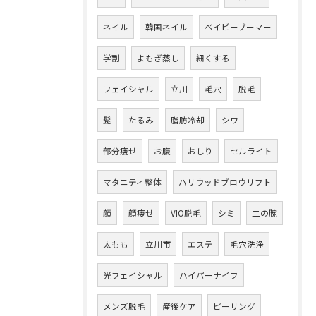
ネイル
韓国ネイル
ベイビーブーマー
学割
よもぎ蒸し
細くする
フェイシャル
立川
毛穴
脱毛
髭
たるみ
脂肪冷却
シワ
部分痩せ
お腹
おしり
セルライト
マタニティ整体
ハリウッドブロウリフト
顔
顔痩せ
VIO脱毛
シミ
二の腕
太もも
立川市
エステ
毛穴洗浄
光フェイシャル
ハイパーナイフ
メンズ脱毛
産後ケア
ピーリング